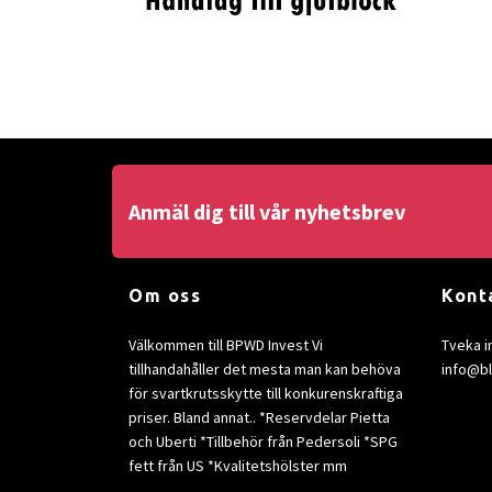
Anmäl dig till vår nyhetsbrev
Om oss
Kont
Välkommen till BPWD Invest Vi
Tveka i
tillhandahåller det mesta man kan behöva
info@b
för svartkrutsskytte till konkurenskraftiga
priser. Bland annat.. *Reservdelar Pietta
och Uberti *Tillbehör från Pedersoli *SPG
fett från US *Kvalitetshölster mm