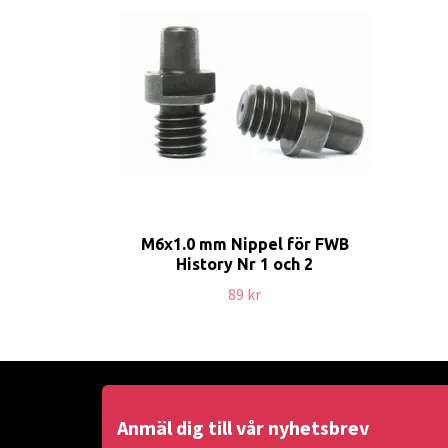
M6x1.0 mm Nippel för FWB
History Nr 1 och 2
89 kr
Anmäl dig till vår nyhetsbrev