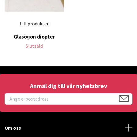
Till produkten
Glasögon diopter
Slutsåld
Anmäl dig till vår nyhetsbrev
Om oss