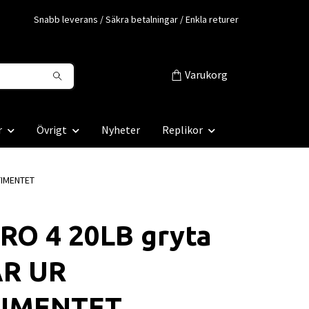
Snabb leverans / Säkra betalningar / Enkla returer
Varukorg
r
Övrigt
Nyheter
Replikor
TIMENTET
RO 4 20LB gryta
R UR
IMENTET