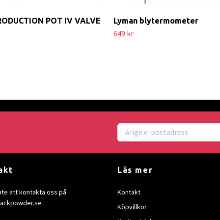
RODUCTION POT IV VALVE
Lyman blytermometer
649 kr
akt
Läs mer
nte att kontakta oss på
Kontakt
lackpowder.se
Köpvillkor