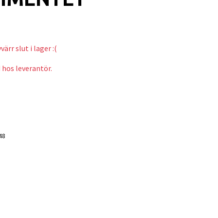
ärr slut i lager :(
 hos leverantör.
48