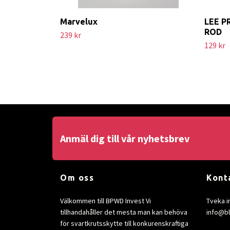
Marvelux
LEE P
ROD
239 kr
129 kr
Anmäl dig till vår nyhetsbrev
Om oss
Kont
Välkommen till BPWD Invest Vi
Tveka i
tillhandahåller det mesta man kan behöva
info@b
för svartkrutsskytte till konkurenskraftiga