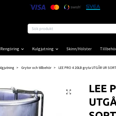
Rengöring
Kulgjutning
Skinn/Hölster
Tillbehö
ulgjutning
Grytor och tillbehör
LEE PRO 4 20LB gryta UTGÅR UR SOR
LEE P
UTGÅ
SORT