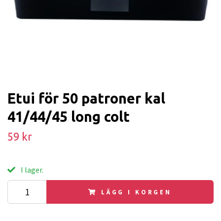
Etui för 50 patroner kal
41/44/45 long colt
59 kr
I lager.
LÄGG I KORGEN