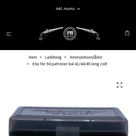
Inkl. moms
Hem
Laddning
Ammunitionslådor
Etui för 50 patroner kal 41/44/45 long colt