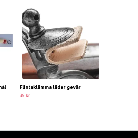
Flintaklämma 
39 kr
hål
Flintaklämma läder gevär
39 kr