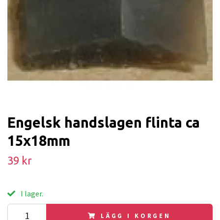
Engelsk handslagen flinta ca
15x18mm
39 kr
I lager.
LÄGG I KORGEN