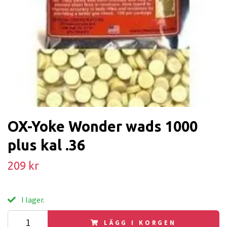
OX-Yoke Wonder wads 1000
plus kal .36
209 kr
I lager.
LÄGG I KORGEN