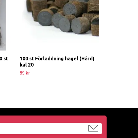
0 st
100 st Förladdning hagel (Hård)
kal 20
89 kr