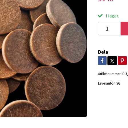
I lager.
Dela
Artikelnummer:
GU_
Leverantör:
SG