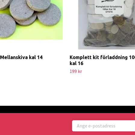
 Mellanskiva kal 14
Komplett kit förladdning 10
kal 16
199 kr