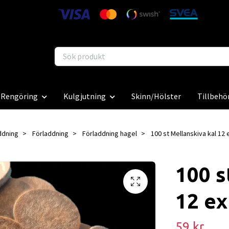
Rengöring
Kulgjutning
Skinn/Hölster
Tillbehö
ddning
Förladdning
Förladdning hagel
100 st Mellanskiva kal 12 
100 s
12 ex
59 kr