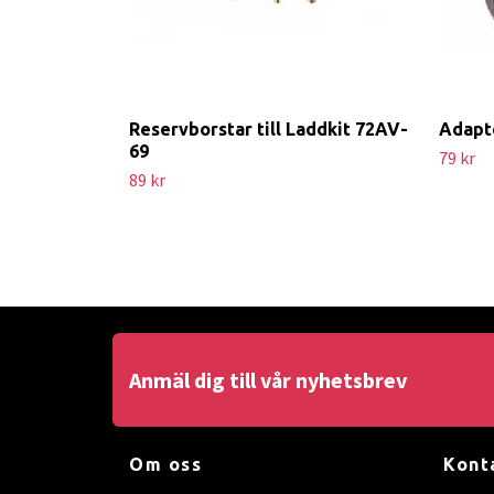
Reservborstar till Laddkit 72AV-
Adapt
69
79 kr
89 kr
Anmäl dig till vår nyhetsbrev
Om oss
Kont