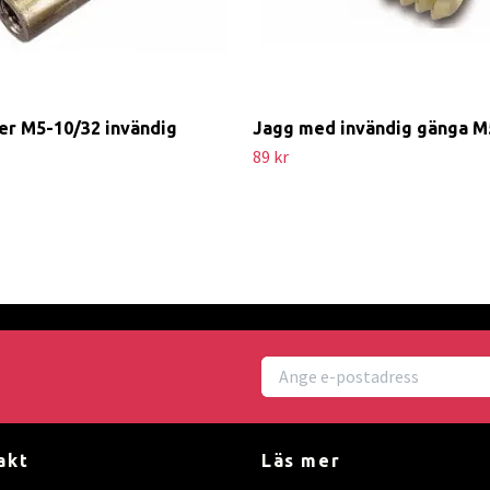
er M5-10/32 invändig
Jagg med invändig gänga M
89 kr
akt
Läs mer