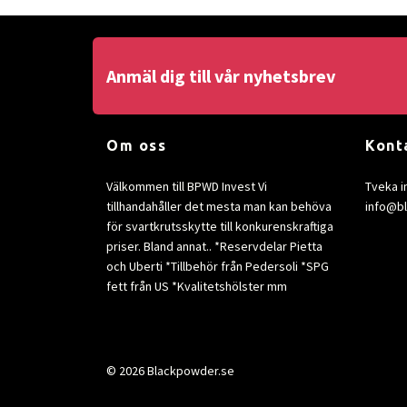
Anmäl dig till vår nyhetsbrev
Om oss
Kont
Välkommen till BPWD Invest Vi
Tveka i
tillhandahåller det mesta man kan behöva
info@b
för svartkrutsskytte till konkurenskraftiga
priser. Bland annat.. *Reservdelar Pietta
och Uberti *Tillbehör från Pedersoli *SPG
fett från US *Kvalitetshölster mm
© 2026 Blackpowder.se