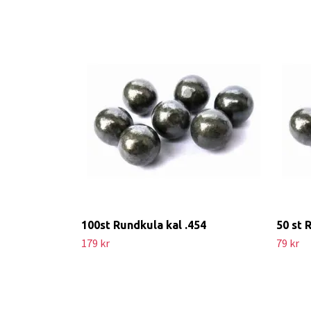
100st Rundkula kal .454
50 st 
179 kr
79 kr