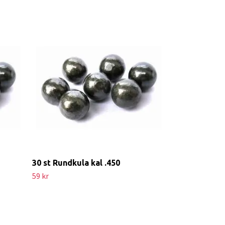
100 st Rundku
109 kr
30 st Rundkula kal .450
59 kr