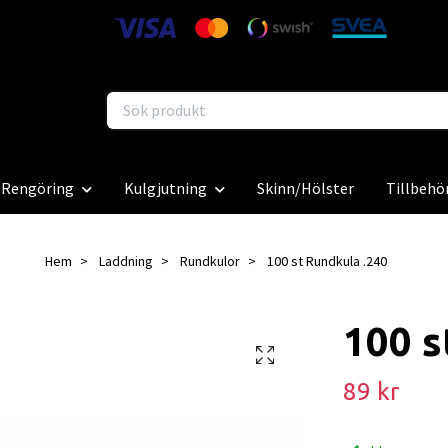
Rengöring
Kulgjutning
Skinn/Hölster
Tillbehö
Hem
Laddning
Rundkulor
100 st Rundkula .240
100 s
89 kr