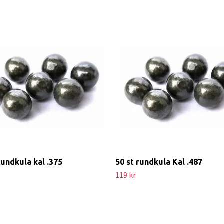
Rundkula kal .375
50 st rundkula Kal .487
119 kr