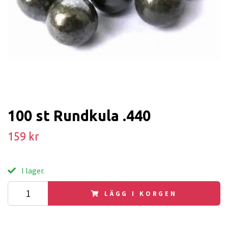
100 st Rundkula .440
159 kr
I lager.
LÄGG I KORGEN