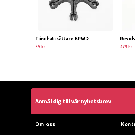
Tändhattsättare BPWD
Revol
39 kr
479 kr
Anmäl dig till vår nyhetsbrev
Om oss
Kont