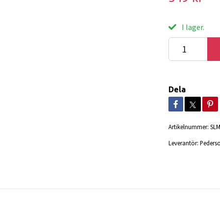
I lager.
Dela
Artikelnummer:
SL
Leverantör:
Pederso