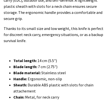
carry (EDC), outdoor use, and self-defense. A lightweight
plastic sheath with slots for a neck chain ensures secure
storage. The ergonomic handle provides a comfortable and
secure grip.
Thanks to its small size and low weight, this knife is perfect
for discreet neck carry, emergency situations, or as a backup
survival knife.
Total length:
14 cm (5.5")
Blade length:
7 cm (2.75")
Blade material:
Stainless steel
Handle:
Ergonomic, non-slip
Sheath:
Durable ABS plastic with slots for chain
attachement
Chain:
Metal, for neck carry