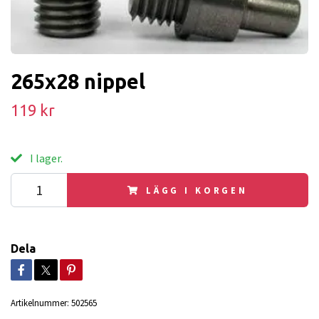
265x28 nippel
119 kr
I lager.
LÄGG I KORGEN
Dela
Artikelnummer:
502565