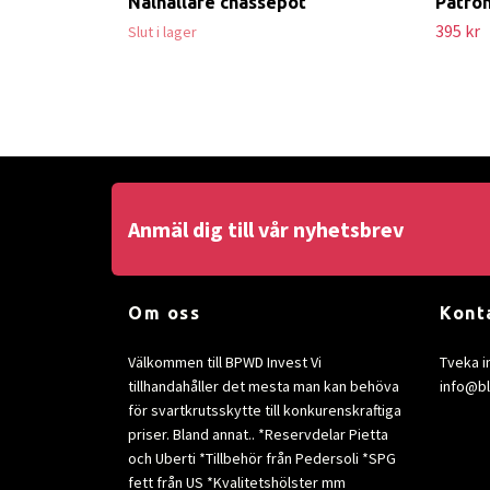
Nålhållare chassepot
Patron
395 kr
Slut i lager
Anmäl dig till vår nyhetsbrev
Om oss
Kont
Välkommen till BPWD Invest Vi
Tveka i
tillhandahåller det mesta man kan behöva
info@b
för svartkrutsskytte till konkurenskraftiga
priser. Bland annat.. *Reservdelar Pietta
och Uberti *Tillbehör från Pedersoli *SPG
fett från US *Kvalitetshölster mm