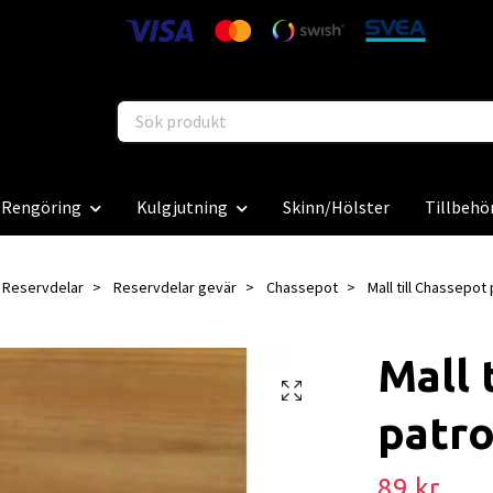
Rengöring
Kulgjutning
Skinn/Hölster
Tillbehö
Reservdelar
Reservdelar gevär
Chassepot
Mall till Chassepot
Mall 
patr
89 kr