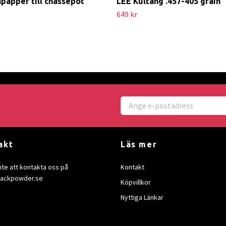
papper till chassepot
LEE Kultång .457-405 grain
649 kr
akt
Läs mer
nte att kontakta oss på
Kontakt
lackpowder.se
Köpvillkor
Nyttiga Länkar