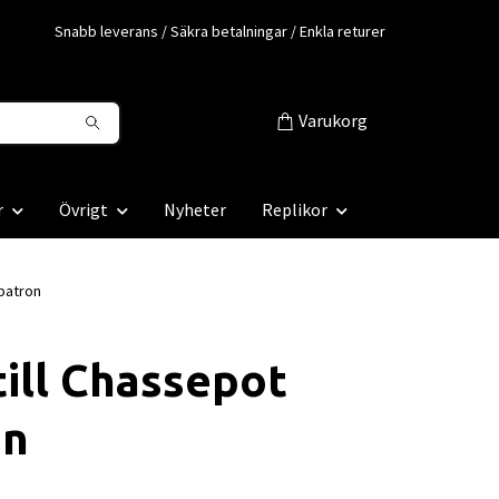
Snabb leverans / Säkra betalningar / Enkla returer
Varukorg
r
Övrigt
Nyheter
Replikor
 patron
till Chassepot
on