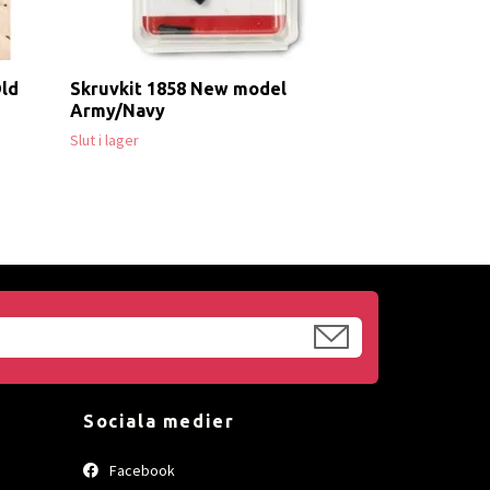
Old
Skruvkit 1858 New model
Army/Navy
Slut i lager
Sociala medier
Facebook