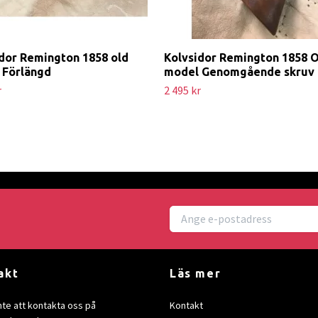
dor Remington 1858 old
Kolvsidor Remington 1858 
 Förlängd
model Genomgående skruv
r
2 495 kr
akt
Läs mer
nte att kontakta oss på
Kontakt