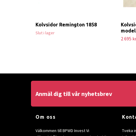
Kolvsidor Remington 1858
Kolvsi
model
Slut i lager
2 695 k
Anmäl dig till vår nyhetsbrev
Om oss
Kont
Välkommen till BPWD Invest Vi
Tveka i