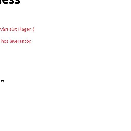
ärr slut i lager :(
 hos leverantör.
77