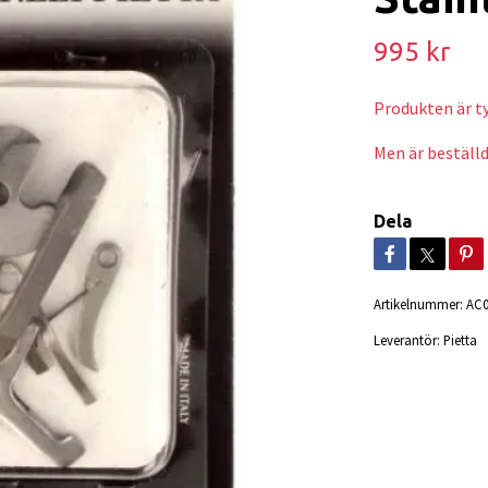
995 kr
Produkten är tyv
Men är beställd
Dela
Artikelnummer:
AC0
Leverantör:
Pietta