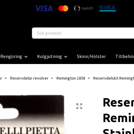
Rengöring
Kulgjutning
Skinn/Hölster
Tillbehö
ar
Reservdelar revolver
Remington 1858
Reservdelskit Remingt
Reser
Remi
Stain