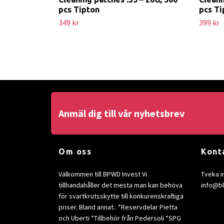
pcs Tipton
pcs Ti
349 kr
399 kr
Anmäl dig till vår nyhetsbrev
Om oss
Kont
Välkommen till BPWD Invest Vi
Tveka i
tillhandahåller det mesta man kan behöva
info@b
för svartkrutsskytte till konkurenskraftiga
priser. Bland annat.. *Reservdelar Pietta
och Uberti *Tillbehör från Pedersoli *SPG