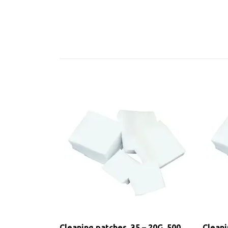
Cleaning patches .35 – 20G, 500
Cleani