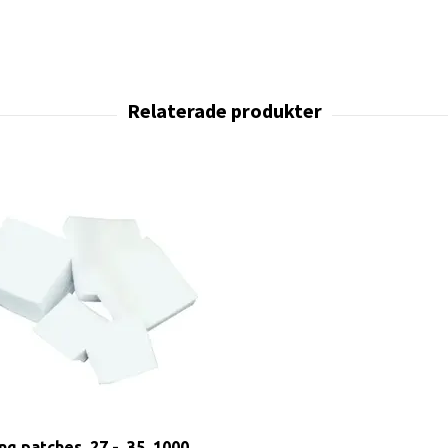
ng patches .27 - .35, 1000