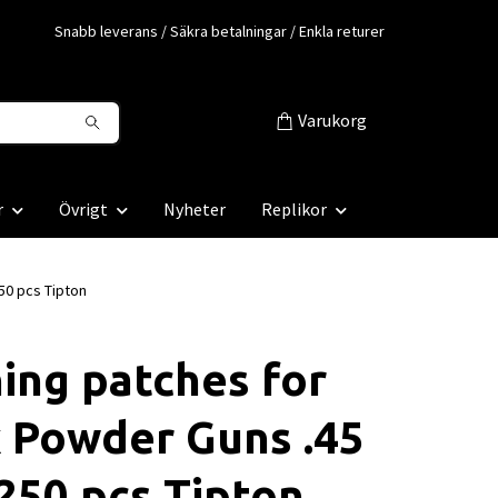
Snabb leverans / Säkra betalningar / Enkla returer
Varukorg
r
Övrigt
Nyheter
Replikor
50 pcs Tipton
ing patches for
 Powder Guns .45
, 250 pcs Tipton