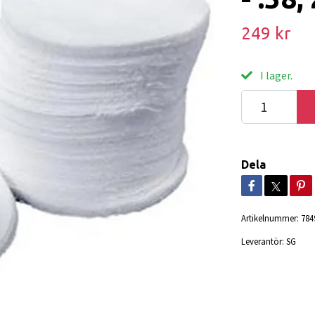
249 kr
I lager.
Dela
Artikelnummer:
784
Leverantör:
SG