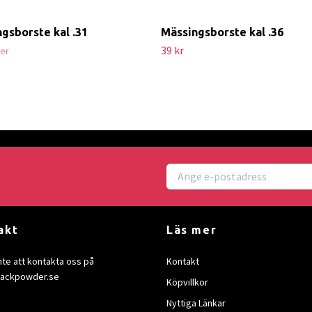
gsborste kal .31
Mässingsborste kal .36
39 kr
ger
akt
Läs mer
nte att kontakta oss på
Kontakt
lackpowder.se
Köpvillkor
Nyttiga Länkar