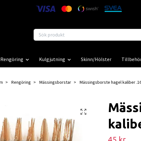
Rengöring
Kulgjutning
Skinn/Hölster
Tillbehö
m
Rengöring
Mässingsborstar
Mässingsborste hagel kaliber .1
Mäss
kalib
45 kr