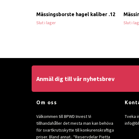
Mässingsborste hagel kaliber .12
Mässin
Slut i lager
Slut i la
Anmäl dig till vår nyhetsbrev
Om oss
Kont
Välkommen till BPWD Invest Vi
Tveka i
tillhandahåller det mesta man kan behöva
info@b
för svartkrutsskytte till konkurenskraftiga
priser. Bland annat.. *Reservdelar Pietta