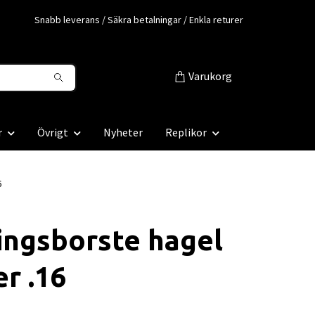
Snabb leverans / Säkra betalningar / Enkla returer
Varukorg
r
Övrigt
Nyheter
Replikor
6
ingsborste hagel
er .16