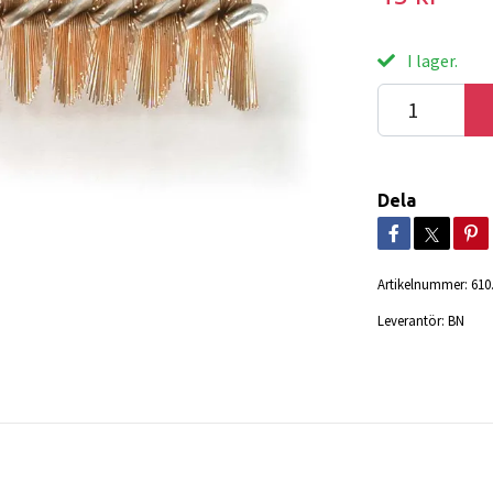
I lager.
Dela
Artikelnummer:
610
Leverantör:
BN