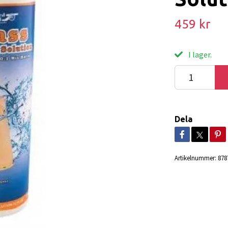
459 kr
I lager.
Dela
Artikelnummer:
878