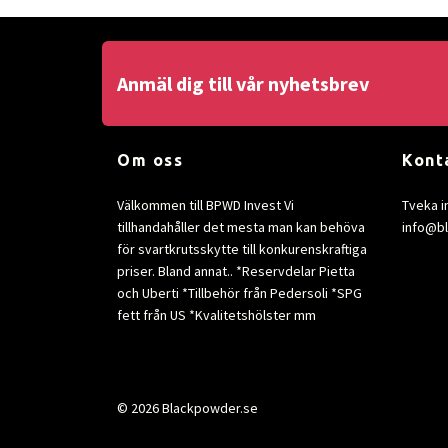
Anmäl dig till vår nyhetsbrev
Om oss
Kont
Välkommen till BPWD Invest Vi
Tveka i
tillhandahåller det mesta man kan behöva
info@b
för svartkrutsskytte till konkurenskraftiga
priser. Bland annat.. *Reservdelar Pietta
och Uberti *Tillbehör från Pedersoli *SPG
fett från US *Kvalitetshölster mm
© 2026 Blackpowder.se