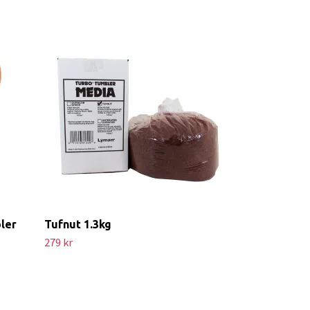
Lee XR/Ergo 
219 kr
ler
Tufnut 1.3kg
279 kr