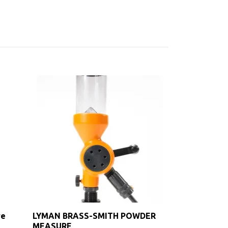
LYMAN BRAS
MEASURE S
599 kr
re
LYMAN BRASS-SMITH POWDER
MEASURE