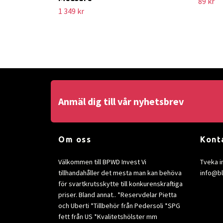
89 kr
1 349 kr
Anmäl dig till vår nyhetsbrev
Om oss
Kont
Välkommen till BPWD Invest Vi
Tveka i
tillhandahåller det mesta man kan behöva
info@b
för svartkrutsskytte till konkurenskraftiga
priser. Bland annat.. *Reservdelar Pietta
och Uberti *Tillbehör från Pedersoli *SPG
fett från US *Kvalitetshölster mm