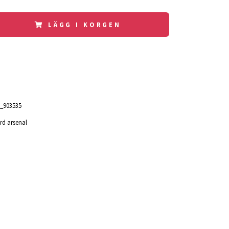
LÄGG I KORGEN
_903535
rd arsenal