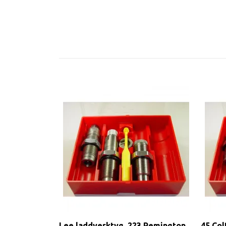
Lee laddverktyg .223 Remington
45 Col