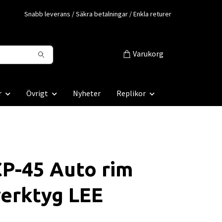
Snabb leverans / Säkra betalningar / Enkla returer
Varukorg
r
Övrigt
Nyheter
Replikor
P-45 Auto rim
erktyg LEE