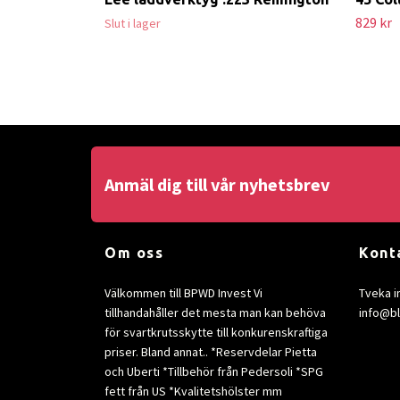
829 kr
Slut i lager
Anmäl dig till vår nyhetsbrev
Om oss
Kont
Välkommen till BPWD Invest Vi
Tveka i
tillhandahåller det mesta man kan behöva
info@b
för svartkrutsskytte till konkurenskraftiga
priser. Bland annat.. *Reservdelar Pietta
och Uberti *Tillbehör från Pedersoli *SPG
fett från US *Kvalitetshölster mm