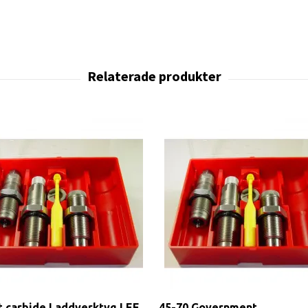
t carbide Laddverktyg LEE
45-70 Government