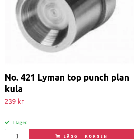
No. 421 Lyman top punch plan
kula
239 kr
I lager.
LÄGG I KORGEN