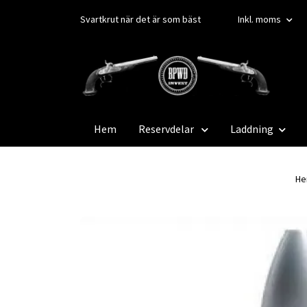
Svartkrut när det är som bäst
Inkl. moms
Hem
Reservdelar
Laddning
H