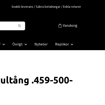
Snabb leverans / Säkra betalningar / Enkla returer
Varukorg
r
Övrigt
Nyheter
Replikor
R
ultång .459-500-