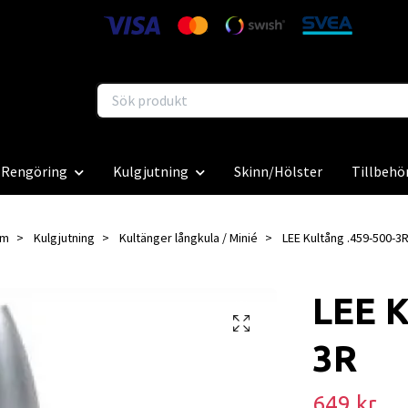
Rengöring
Kulgjutning
Skinn/Hölster
Tillbehö
em
Kulgjutning
Kultänger långkula / Minié
LEE Kultång .459-500-3
LEE K
3R
649 kr