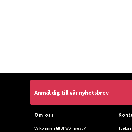
Anmäl dig till vår nyhetsbrev
Om oss
Kont
Välkommen till BPWD Invest Vi
Tveka i