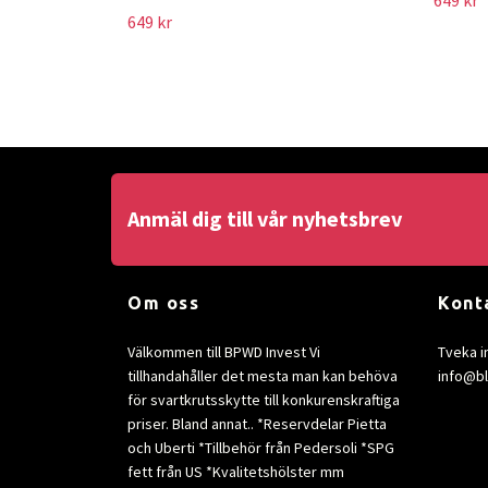
649 kr
Anmäl dig till vår nyhetsbrev
Om oss
Kont
Välkommen till BPWD Invest Vi
Tveka i
tillhandahåller det mesta man kan behöva
info@b
för svartkrutsskytte till konkurenskraftiga
priser. Bland annat.. *Reservdelar Pietta
och Uberti *Tillbehör från Pedersoli *SPG
fett från US *Kvalitetshölster mm