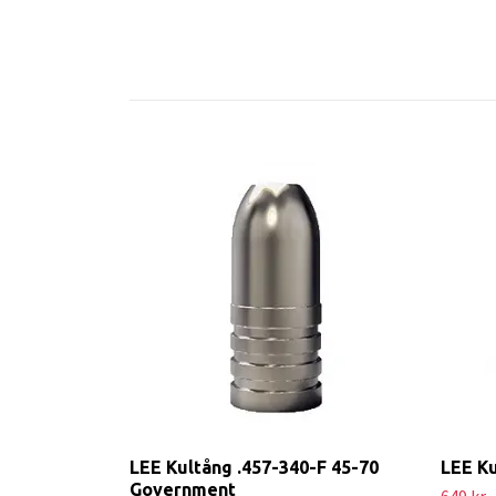
LEE Kultång .457-340-F 45-70
LEE Ku
Government
649 kr