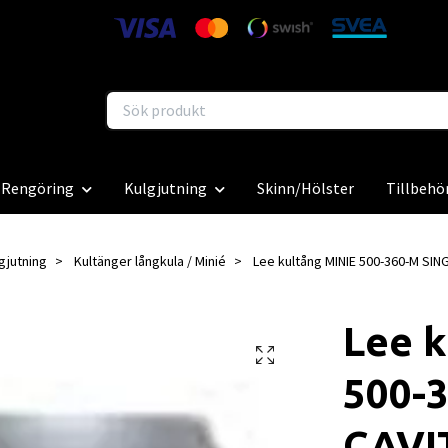
Rengöring
Kulgjutning
Skinn/Hölster
Tillbehö
gjutning
Kultänger långkula / Minié
Lee kultång MINIE 500-360-M SIN
Lee k
500-
CAVI