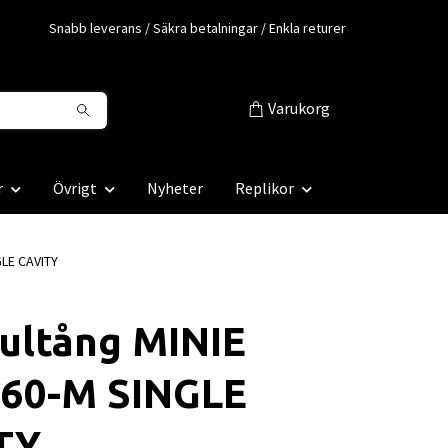
Snabb leverans / Säkra betalningar / Enkla returer
Varukorg
r
Övrigt
Nyheter
Replikor
GLE CAVITY
ultång MINIE
360-M SINGLE
TY