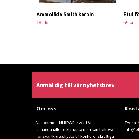
Ammolåda Smith karbin
Etui f
189 kr
69 kr
Anmäl dig till vår nyhetsbrev
Om oss
Kont
Välkommen till BPWD Invest Vi
Tveka i
tillhandahåller det mesta man kan behöva
info@b
för svartkrutsskytte till konkurenskraftiga