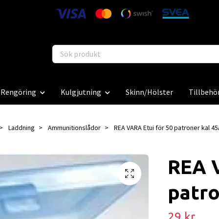
Rengöring
Kulgjutning
Skinn/Hölster
Tillbehö
Laddning
Ammunitionslådor
REA VARA Etui för 50 patroner kal 4
REA V
patro
29 kr