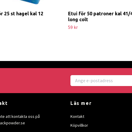
ör 25 st hagel kal 12
Etui för 50 patroner kal 41/
long colt
59 kr
akt
Läs mer
nte att kontakta oss på
Kontakt
lackpowder.se
Köpvillkor