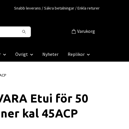
Snabb leverans / Säkra betalningar / Enkla returer
Varukorg
r
Övrigt
Nyheter
Replikor
5ACP
ARA Etui för 50
ner kal 45ACP