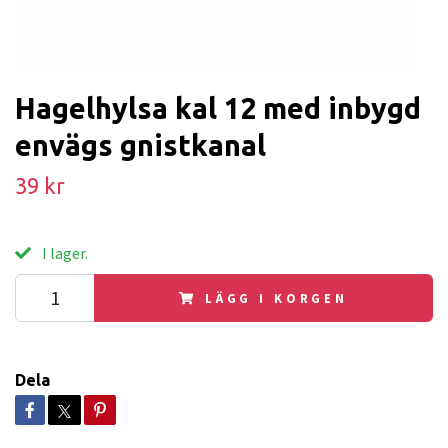
Hagelhylsa kal 12 med inbygd
envägs gnistkanal
39 kr
I lager.
LÄGG I KORGEN
Dela