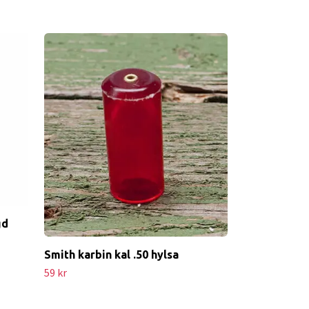
Hagelhylsa k
envägs gnist
39 kr
gd
Smith karbin kal .50 hylsa
59 kr