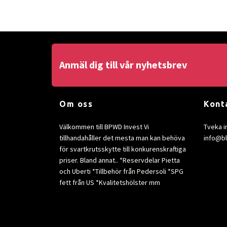
Anmäl dig till vår nyhetsbrev
Om oss
Kont
Välkommen till BPWD Invest Vi
Tveka i
tillhandahåller det mesta man kan behöva
info@b
för svartkrutsskytte till konkurenskraftiga
priser. Bland annat.. *Reservdelar Pietta
och Uberti *Tillbehör från Pedersoli *SPG
fett från US *Kvalitetshölster mm