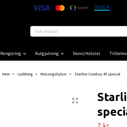
Rengöring
Kulgjutning
Skinn/Hölster
Tillbehö
Hem
Laddning
Mässingshylsor
Starline Cowboy 45 special
Starl
speci
7 kr